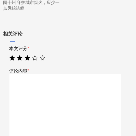
园十州 守护城市烟火，应少一
点风貌洁癖
相关评论
本文评分
*
评论内容
*