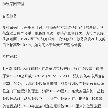
加强茶园管理
合理修剪
夏茶采摘时，采用留叶采、打顶采的方式维持适宜叶层厚度。秋
茶宜适当提早停采，以免影响次年春茶产量和品质。为培养良好
采摘蓬面，宜在7月下旬前完成第二次轻修剪，修剪高度在上次剪
口上抬高5~10 cm。如遇高温干旱天气应暂缓修剪。
及时追肥
1.根部追肥。秋茶追肥宜在夏茶结束后进行。投产茶园每亩追施
尿素15—20公斤或18-8-12（N-P2O5-K2O）配方的茶树专用复合
肥30—40公斤，高产茶园适量增加。成龄茶园应在茶树冠面边缘
垂直向下位置沟施覆土，沟深10—20厘米。条栽茶园条施、丛栽
茶园环丛施。幼龄茶园中，1—2年生茶树宜在距根茎5—10厘米
的位置施肥，3—4年生茶树宜在距根茎10—15厘米的位置施肥。