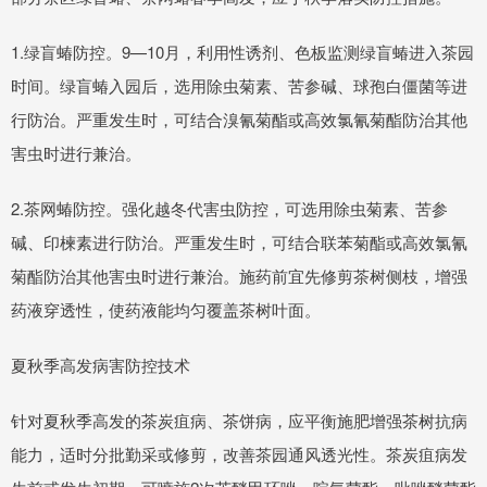
1.绿盲蝽防控。9—10月，利用性诱剂、色板监测绿盲蝽进入茶园
时间。绿盲蝽入园后，选用除虫菊素、苦参碱、球孢白僵菌等进
行防治。严重发生时，可结合溴氰菊酯或高效氯氰菊酯防治其他
害虫时进行兼治。
2.茶网蝽防控。强化越冬代害虫防控，可选用除虫菊素、苦参
碱、印楝素进行防治。严重发生时，可结合联苯菊酯或高效氯氰
菊酯防治其他害虫时进行兼治。施药前宜先修剪茶树侧枝，增强
药液穿透性，使药液能均匀覆盖茶树叶面。
夏秋季高发病害防控技术
针对夏秋季高发的茶炭疽病、茶饼病，应平衡施肥增强茶树抗病
能力，适时分批勤采或修剪，改善茶园通风透光性。茶炭疽病发