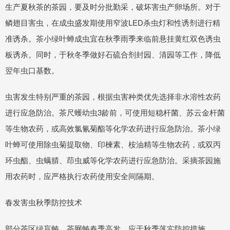
生产夏秋茶的茶园，要及时分批勤采，破坏害虫产卵场所。对于
鳞翅目害虫，在成虫盛发期使用窄波LED杀虫灯和性诱剂进行精
准诱杀。茶小绿叶蝉成虫宜在秋季雨季来临前悬挂黄红双色诱虫
板诱杀。同时，于秋冬季做好石硫合剂封园、清园等工作，降低
翌年虫口基数。
虫害发生特别严重的茶园，根据虫害种类优先选择非水溶性农药
进行应急防治。茶尺蠖幼虫3龄前，可使用短稳杆菌、苏云金杆菌
等生物农药，或高效氯氰菊酯等化学农药进行应急防治。茶小绿
叶蝉可使用除虫菊提取物、印楝素、桉油精等生物农药，或双丙
环虫酯、虫螨腈、茚虫威等化学农药进行应急防治。采摘茶园施
用农药时，应严格执行农药使用安全间隔期。
春发害虫秋季防控技术
部分茶区绿盲蝽、茶网蝽春季高发，应于秋季落实防控措施。