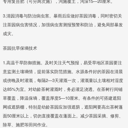
专用复合肥（可分两次施），沟施覆土，沟深15—20厘米。
3.清园消毒与防治病虫害。暴雨后应做好茶园消毒，同时密切关
注茶园病虫害情况，加强病虫害测报预警和防治，避免局部暴发
成灾。
茶园抗旱保墒技术
1.高温干旱防御措施。及时关注天气预报，易受旱地区茶园要注
意监测土壤墒情，提前落实防范措施。水源条件好的茶园在清晨
或傍晚及时灌溉，每隔2—3天灌溉一次，灌溉量以土壤相对湿度
达85%为宜。对幼龄茶树灌溉时，务必灌足浇透。在茶树行间铺
草覆盖，降温保墒，覆盖厚度5—10厘米。有条件的可搭建遮阳
网或遮荫棚，特别是幼龄茶园应加强遮荫，遮阳网要高出茶树蓬
面50厘米以上，切勿直接覆盖在蓬面上。减少茶园采摘、修剪、
除草、施肥等田间作业。