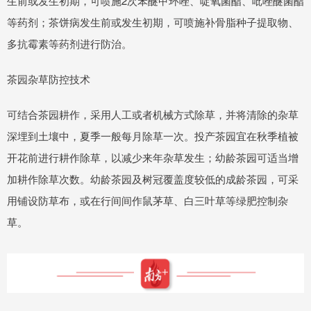
生前或发生初期，可喷施2次苯醚甲环唑、啶氧菌酯、吡唑醚菌酯
等药剂；茶饼病发生前或发生初期，可喷施补骨脂种子提取物、
多抗霉素等药剂进行防治。
茶园杂草防控技术
可结合茶园耕作，采用人工或者机械方式除草，并将清除的杂草
深埋到土壤中，夏季一般每月除草一次。投产茶园宜在秋季植被
开花前进行耕作除草，以减少来年杂草发生；幼龄茶园可适当增
加耕作除草次数。幼龄茶园及树冠覆盖度较低的成龄茶园，可采
用铺设防草布，或在行间间作鼠茅草、白三叶草等绿肥控制杂
草。