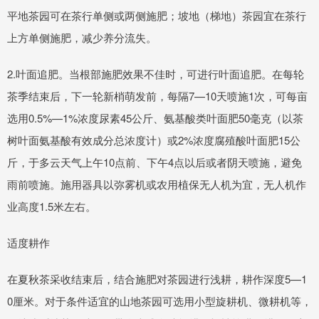
平地茶园可在茶行单侧或两侧施肥；坡地（梯地）茶园宜在茶行
上方单侧施肥，减少养分流失。
2.叶面追肥。当根部施肥效果不佳时，可进行叶面追肥。在每轮
茶季结束后，下一轮新梢萌发前，每隔7—10天喷施1次，可每亩
选用0.5%—1%浓度尿素45公斤、氨基酸类叶面肥50毫克（以茶
树叶面氨基酸有效成分总浓度计）或2%浓度腐殖酸叶面肥15公
斤，于多云天气上午10点前、下午4点以后或者阴天喷施，避免
雨前喷施。施用器具以弥雾机或农用植保无人机为宜，无人机作
业高度1.5米左右。
适度耕作
在夏秋茶采收结束后，结合施肥对茶园进行浅耕，耕作深度5—1
0厘米。对于条件适宜的山地茶园可选用小型旋耕机、微耕机等，