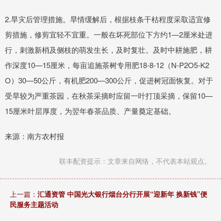
2.旱灾后管理措施。旱情缓解后，根据枝条干枯程度采取适宜修
剪措施，修剪宜轻不宜重。一般在坏死部位下方约1—2厘米处进
行，刺激新梢及侧枝的萌发生长，及时复壮。及时中耕施肥，耕
作深度10—15厘米，每亩追施茶树专用肥18-8-12（N-P2O5-K2
O）30—50公斤，有机肥200—300公斤，促进树冠面恢复。对于
受旱较为严重茶园，在秋茶采摘时应留一叶打顶采摘，保留10—
15厘米叶层厚度，为翌年春茶品质、产量奠定基础。
来源：南方农村报
联丰配资提示：文章来自网络，不代表本站观点。
上一篇：
汇通资管 中国光大银行烟台分行开展“迎新年 换新钱”便
民服务主题活动