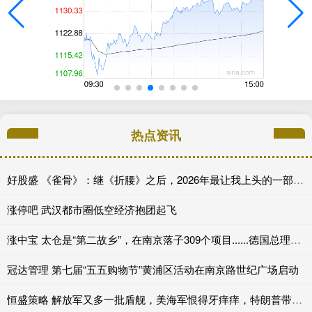
热点资讯
好股盛 《雀骨》：继《折腰》之后，2026年最让我上头的一部权谋古装
涨停吧 武汉都市圈低空经济抱团起飞
涨中宝 太仓是“第二故乡”，在南京落子309个项目......德国总理访华之际，江苏正成为德企“严选”
冠达管理 第七届“五五购物节”黄浦区活动在南京路世纪广场启动
恒盛策略 解放军又多一批盾舰，美海军恨得牙痒痒，特朗普带人白忙活3个月_中国海军_造船_型驱逐舰