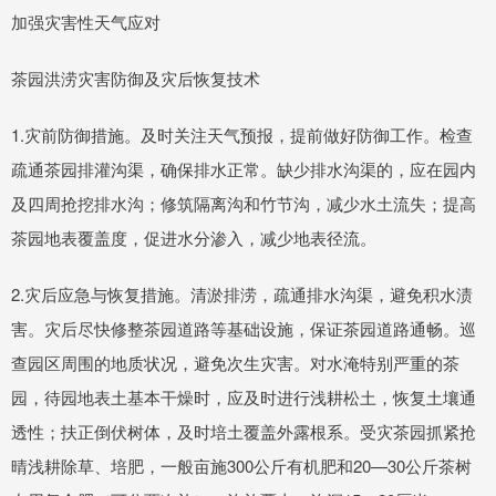
加强灾害性天气应对
茶园洪涝灾害防御及灾后恢复技术
1.灾前防御措施。及时关注天气预报，提前做好防御工作。检查
疏通茶园排灌沟渠，确保排水正常。缺少排水沟渠的，应在园内
及四周抢挖排水沟；修筑隔离沟和竹节沟，减少水土流失；提高
茶园地表覆盖度，促进水分渗入，减少地表径流。
2.灾后应急与恢复措施。清淤排涝，疏通排水沟渠，避免积水渍
害。灾后尽快修整茶园道路等基础设施，保证茶园道路通畅。巡
查园区周围的地质状况，避免次生灾害。对水淹特别严重的茶
园，待园地表土基本干燥时，应及时进行浅耕松土，恢复土壤通
透性；扶正倒伏树体，及时培土覆盖外露根系。受灾茶园抓紧抢
晴浅耕除草、培肥，一般亩施300公斤有机肥和20—30公斤茶树