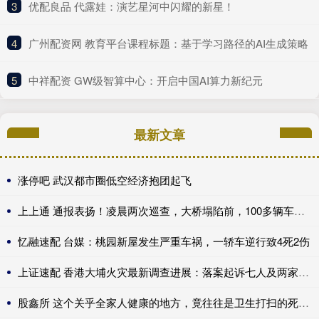
3
​优配良品 代露娃：演艺星河中闪耀的新星！
4
​广州配资网 教育平台课程标题：基于学习路径的AI生成策略
5
​中祥配资 GW级智算中心：开启中国AI算力新纪元
最新文章
涨停吧 武汉都市圈低空经济抱团起飞
上上通 通报表扬！凌晨两次巡查，大桥塌陷前，100多辆车被劝返
忆融速配 台媒：桃园新屋发生严重车祸，一轿车逆行致4死2伤
上证速配 香港大埔火灾最新调查进展：落案起诉七人及两家公司
股鑫所 这个关乎全家人健康的地方，竟往往是卫生打扫的死角！