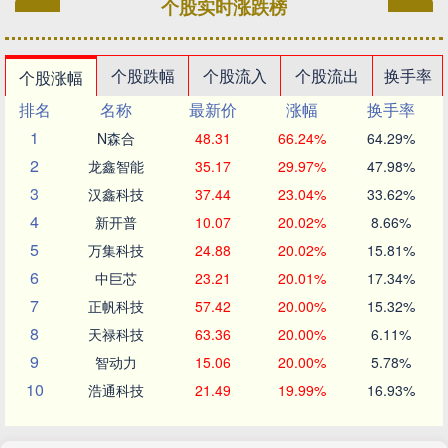
个股实时涨跌榜
个股跌幅
个股流入
个股流出
换手率
个股涨幅
排名
名称
最新价
涨幅
换手率
1
N森合
48.31
66.24%
64.29%
2
龙鑫智能
35.17
29.97%
47.98%
3
汉鑫科技
37.44
23.04%
33.62%
4
新开普
10.07
20.02%
8.66%
5
万集科技
24.88
20.02%
15.81%
6
中巨芯
23.21
20.01%
17.34%
7
正帆科技
57.42
20.00%
15.32%
8
天禄科技
63.36
20.00%
6.11%
9
智动力
15.06
20.00%
5.78%
10
浩通科技
21.49
19.99%
16.93%