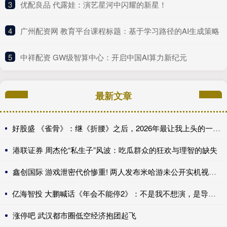
3
​优配良品 代露娃：演艺星河中闪耀的新星！
4
​广州配资网 教育平台课程标题：基于学习路径的AI生成策略
5
​中祥配资 GW级智算中心：开启中国AI算力新纪元
最新文章
好股盛 《雀骨》：继《折腰》之后，2026年最让我上头的一部权谋古装
港联证券 周杰伦“私生子”风波：吃瓜群众的狂欢与理智的缺失
鑫创国际 游戏泄密代价惨重! 两人发布米哈游未公开实机视频获刑
亿海智投 大鹏喊话《年会不能停2》：不是我不想演，是导演压根没喊我!
涨停吧 武汉都市圈低空经济抱团起飞