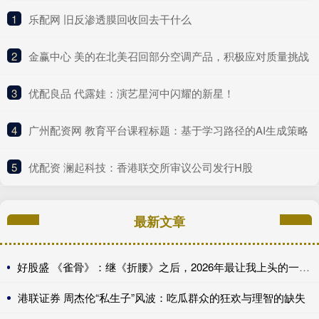
1
​乐配网 旧反渗透膜回收回去干什么
2
​金赢中心 美的在北美召回部分空调产品，积极应对质量挑战
3
​优配良品 代露娃：演艺星河中闪耀的新星！
4
​广州配资网 教育平台课程标题：基于学习路径的AI生成策略
5
​优配资 澜起科技：香港联交所审议公司发行H股
最新文章
好股盛 《雀骨》：继《折腰》之后，2026年最让我上头的一部权谋古装
港联证券 周杰伦“私生子”风波：吃瓜群众的狂欢与理智的缺失