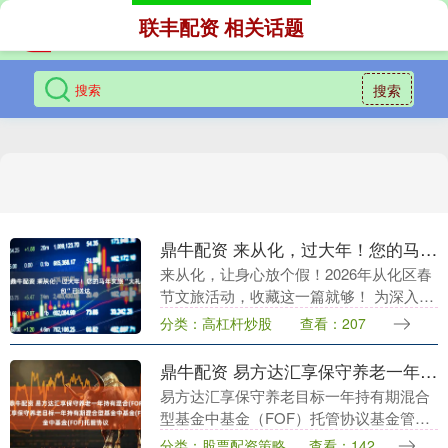
联丰配资 相关话题
搜索
鼎牛配资 来从化，过大年！您的马年文旅“大礼包”已送达
来从化，让身心放个假！2026年从化区春
节文旅活动，收藏这一篇就够！ 为深入贯
彻落实传承弘扬中华优秀传统文化、丰富
分类：高杠杆炒股
查看：207
群众节日生活的相关精神，进一步挖掘从
化本土春节....
鼎牛配资 易方达汇享保守养老一年持有混合(FOF)Y: 易方达汇享保守养老目标一年持有期混合型基金中基金(FOF)托管协议
易方达汇享保守养老目标一年持有期混合
型基金中基金（FOF）托管协议基金管理
人：易方达基金管理有限公司基金托管
分类：股票配资策略
查看：142