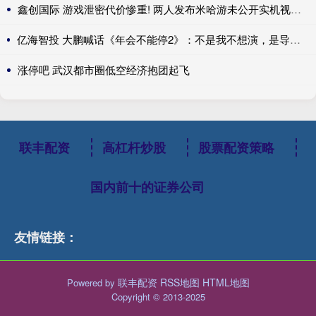
鑫创国际 游戏泄密代价惨重! 两人发布米哈游未公开实机视频获刑
亿海智投 大鹏喊话《年会不能停2》：不是我不想演，是导演压根没喊我!
涨停吧 武汉都市圈低空经济抱团起飞
联丰配资
高杠杆炒股
股票配资策略
国内前十的证券公司
友情链接：
联丰配资
RSS地图
HTML地图
Powered by
Copyright
© 2013-2025