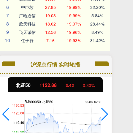
6
中巨芯
27.85
19.99%
32.20%
7
广哈通信
19.03
19.99%
5.84%
8
欣天科技
18.02
19.97%
28.44%
9
飞天诚信
12.56
19.96%
8.49%
10
任子行
7.16
19.93%
31.42%
沪深京行情 实时轮播
北证50
1122.88
创
3.42
0.30%