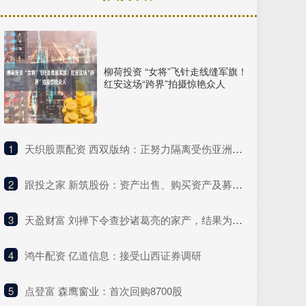
柳荷投资 “女将”飞针走线缝军旗！
红安这场“跨界”拍摄惊艳众人
1
​天织股票配资 西双版纳：正努力隔离受伤亚洲象，具备条件后及时救助
2
​跟投之家 新筑股份：资产出售、购买资产及募资方案获四川省国资委批复
3
​天盈财富 刘禅下令查抄诸葛亮的家产，结果为何大怒，要是你可能也接受不了
4
​鸿牛配资 亿道信息：接受山西证券调研
5
​点登富 森鹰窗业：首次回购8700股