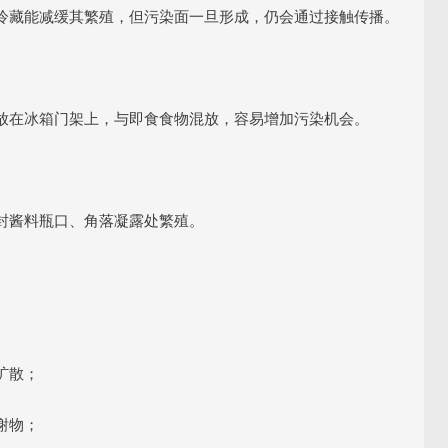
冷藏能减缓其繁殖，但污染面一旦形成，仍会通过接触传播。
放在冰箱门架上，与即食食物混放，容易增加污染机会。
封酱料瓶口、角落凝露处繁殖。
扩散；
谢物；