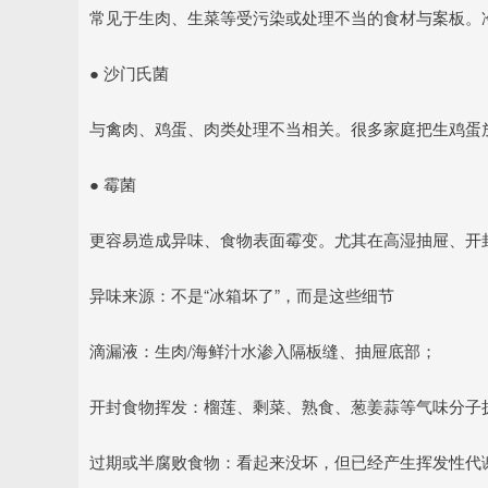
常见于生肉、生菜等受污染或处理不当的食材与案板。
● 沙门氏菌
与禽肉、鸡蛋、肉类处理不当相关。很多家庭把生鸡蛋
● 霉菌
更容易造成异味、食物表面霉变。尤其在高湿抽屉、开
异味来源：不是“冰箱坏了”，而是这些细节
滴漏液：生肉/海鲜汁水渗入隔板缝、抽屉底部；
开封食物挥发：榴莲、剩菜、熟食、葱姜蒜等气味分子
过期或半腐败食物：看起来没坏，但已经产生挥发性代