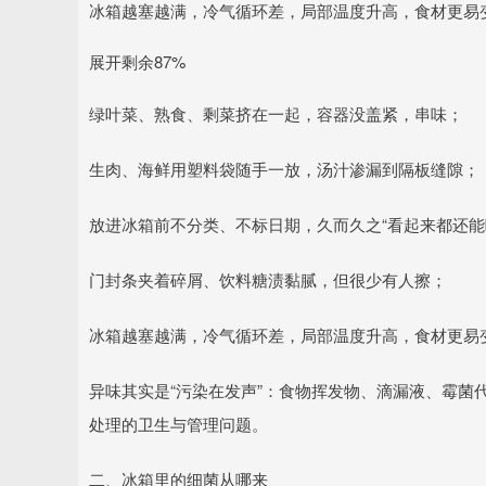
冰箱越塞越满，冷气循环差，局部温度升高，食材更易
展开剩余87%
绿叶菜、熟食、剩菜挤在一起，容器没盖紧，串味；
生肉、海鲜用塑料袋随手一放，汤汁渗漏到隔板缝隙；
放进冰箱前不分类、不标日期，久而久之“看起来都还能
门封条夹着碎屑、饮料糖渍黏腻，但很少有人擦；
冰箱越塞越满，冷气循环差，局部温度升高，食材更易
异味其实是“污染在发声”：食物挥发物、滴漏液、霉菌
处理的卫生与管理问题。
二、冰箱里的细菌从哪来