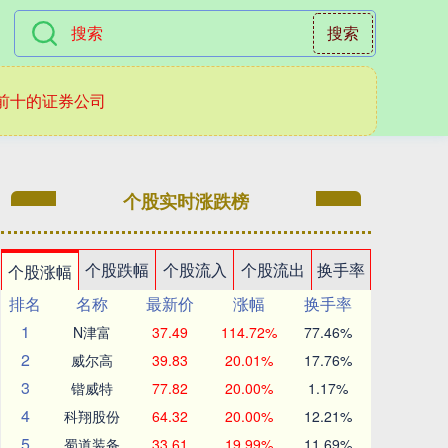
搜索
前十的证券公司
个股实时涨跌榜
个股跌幅
个股流入
个股流出
换手率
个股涨幅
排名
名称
最新价
涨幅
换手率
1
N津富
37.49
114.72%
77.46%
2
威尔高
39.83
20.01%
17.76%
3
锴威特
77.82
20.00%
1.17%
4
科翔股份
64.32
20.00%
12.21%
5
蜀道装备
33.61
19.99%
11.69%