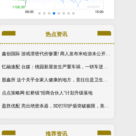
热点资讯
鑫创国际 游戏泄密代价惨重! 两人发布米哈游未公开实机视频获刑
忆融速配 台媒：桃园新屋发生严重车祸，一轿车逆行致4死2伤
股鑫所 这个关乎全家人健康的地方，竟往往是卫生打扫的死角！
点点策略网 虹桥镇“招商合伙人”计划升级落地
盈胜优配 亮出绝密杀器，3D打印护盾突破极限，美智库报告透出凉意_洲际弹道导弹_国家_材料
推荐资讯