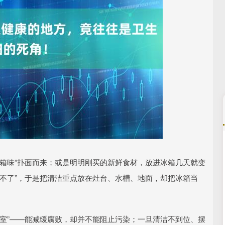
沪深300
4651.31
.24%
-6.85
-0.15%
箱味”扑面而来；或是明明刚买的新鲜食材，放进冰箱几天就变
不了”，于是把清洁重点放在灶台、水槽、地面，却把冰箱当
室”——能减缓腐败，却并不能阻止污染；一旦清洁不到位、摆