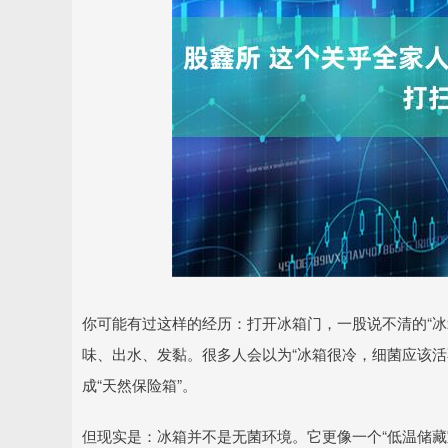
深证成指
14110.12
.92
0.57%
-34.08
-0
你可能有过这样的经历：打开冰箱门，一股说不清的“冰
味、出水、发黏。很多人会以为“冰箱很冷，细菌应该活
成“天然保险箱”。
但现实是：冰箱并不是无菌环境。它更像一个“低温储藏