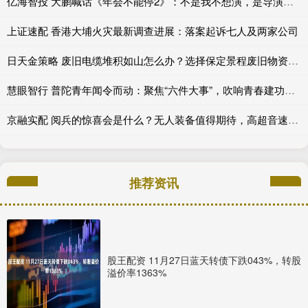
亿海智投 大鹏喊话《年会不能停2》：不是我不想演，是导演压根没喊我!
上证速配 香港大埔火灾最新调查进展：落案起诉七人及两家公司
日天金策略 废旧电缆堆积如山怎么办？选择保定景程废旧物资回收有限公司
慧眼智行 普陀青年闻令而动：聚焦“六件大事”，吹响青春建功集结号
京融实配 阅兵的惊喜会是什么？无人装备值得期待，高超音速导弹或一鸣惊人_射程_技术_发动机
推荐资讯
股王配资 11月27日蓝天转债下跌043%，转股
溢价率1363%