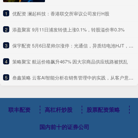
1
​优配资 澜起科技：香港联交所审议公司发行H股
2
​添盈聚富 9月11日浦发转债上涨0.1%，转股溢价率0.3%
3
​保宇配资 5月6日星帅尔涨停：光通信，异质结电池HJT，5G概念热股
4
​策略聚宝 航运价格飙升467% 因大宗商品供应线路被扰乱
5
​叁鑫策略 云客AI智能分析在销售管理中的实践，从客户意向识别到员工行为质检的自动化落地
联丰配资
高杠杆炒股
股票配资策略
国内前十的证券公司