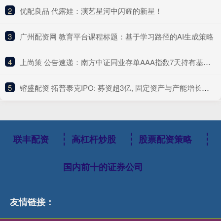
2
​优配良品 代露娃：演艺星河中闪耀的新星！
3
​广州配资网 教育平台课程标题：基于学习路径的AI生成策略
4
​上尚策 公告速递：南方中证同业存单AAA指数7天持有基金2025年五一劳动节前暂停申购和转换转入业务
5
​镕盛配资 拓普泰克IPO: 募资超3亿, 固定资产与产能增长是否匹配?
联丰配资
高杠杆炒股
股票配资策略
国内前十的证券公司
友情链接：