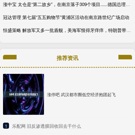
涨中宝 太仓是“第二故乡”，在南京落子309个项目......德国总理访华之际，江苏正成为德企“严选”
冠达管理 第七届“五五购物节”黄浦区活动在南京路世纪广场启动
恒盛策略 解放军又多一批盾舰，美海军恨得牙痒痒，特朗普带人白忙活3个月_中国海军_造船_型驱逐舰
推荐资讯
涨停吧 武汉都市圈低空经济抱团起飞
1
​乐配网 旧反渗透膜回收回去干什么