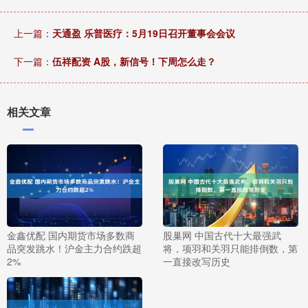
上一篇：
天通盈 乐普医疗：5月19日召开董事会会议
下一篇：
伍祥配资 A股，新信号！下周怎么走？
相关文章
金鑫优配 国内期货市场多数商
股巢网 中国古代十大最强武
品突发跳水！沪金主力合约跌超
将，项羽和关羽只能排倒数，第
2%
一直接改写历史